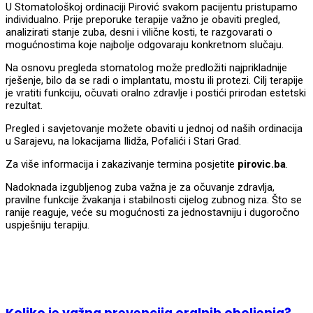
U Stomatološkoj ordinaciji Pirović svakom pacijentu pristupamo
individualno. Prije preporuke terapije važno je obaviti pregled,
analizirati stanje zuba, desni i vilične kosti, te razgovarati o
mogućnostima koje najbolje odgovaraju konkretnom slučaju.
Na osnovu pregleda stomatolog može predložiti najprikladnije
rješenje, bilo da se radi o implantatu, mostu ili protezi. Cilj terapije
je vratiti funkciju, očuvati oralno zdravlje i postići prirodan estetski
rezultat.
Pregled i savjetovanje možete obaviti u jednoj od naših ordinacija
u Sarajevu, na lokacijama Ilidža, Pofalići i Stari Grad.
Za više informacija i zakazivanje termina posjetite
pirovic.ba
.
Nadoknada izgubljenog zuba važna je za očuvanje zdravlja,
pravilne funkcije žvakanja i stabilnosti cijelog zubnog niza. Što se
ranije reaguje, veće su mogućnosti za jednostavniju i dugoročno
uspješniju terapiju.