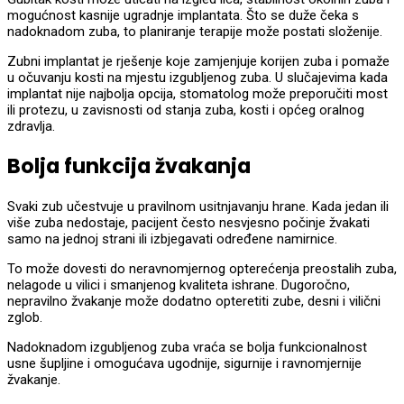
mogućnost kasnije ugradnje implantata. Što se duže čeka s
nadoknadom zuba, to planiranje terapije može postati složenije.
Zubni implantat je rješenje koje zamjenjuje korijen zuba i pomaže
u očuvanju kosti na mjestu izgubljenog zuba. U slučajevima kada
implantat nije najbolja opcija, stomatolog može preporučiti most
ili protezu, u zavisnosti od stanja zuba, kosti i općeg oralnog
zdravlja.
Bolja funkcija žvakanja
Svaki zub učestvuje u pravilnom usitnjavanju hrane. Kada jedan ili
više zuba nedostaje, pacijent često nesvjesno počinje žvakati
samo na jednoj strani ili izbjegavati određene namirnice.
To može dovesti do neravnomjernog opterećenja preostalih zuba,
nelagode u vilici i smanjenog kvaliteta ishrane. Dugoročno,
nepravilno žvakanje može dodatno opteretiti zube, desni i vilični
zglob.
Nadoknadom izgubljenog zuba vraća se bolja funkcionalnost
usne šupljine i omogućava ugodnije, sigurnije i ravnomjernije
žvakanje.