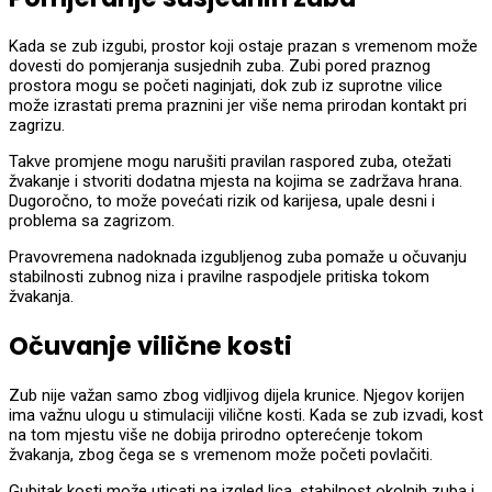
Kada se zub izgubi, prostor koji ostaje prazan s vremenom može
dovesti do pomjeranja susjednih zuba. Zubi pored praznog
prostora mogu se početi naginjati, dok zub iz suprotne vilice
može izrastati prema praznini jer više nema prirodan kontakt pri
zagrizu.
Takve promjene mogu narušiti pravilan raspored zuba, otežati
žvakanje i stvoriti dodatna mjesta na kojima se zadržava hrana.
Dugoročno, to može povećati rizik od karijesa, upale desni i
problema sa zagrizom.
Pravovremena nadoknada izgubljenog zuba pomaže u očuvanju
stabilnosti zubnog niza i pravilne raspodjele pritiska tokom
žvakanja.
Očuvanje vilične kosti
Zub nije važan samo zbog vidljivog dijela krunice. Njegov korijen
ima važnu ulogu u stimulaciji vilične kosti. Kada se zub izvadi, kost
na tom mjestu više ne dobija prirodno opterećenje tokom
žvakanja, zbog čega se s vremenom može početi povlačiti.
Gubitak kosti može uticati na izgled lica, stabilnost okolnih zuba i