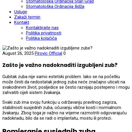
Stomatološka Ordinacija Stari Grad
Stomatološka Ordinacija Ilidža
Usluge
Zakaži termin
Kontakt
Kontaktirajte nas
Politika privatnosti
Politika kolačića
August 26, 2025
Pirovic Official
0
Zašto je važno nadoknaditi izgubljeni zub?
Gubitak zuba nije samo estetski problem. Iako se na početku
može činiti da nedostatak jednog zuba neće značajno uticati na
svakodnevni život, posljedice se često razvijaju postepeno i mogu
zahvatiti cijeli sistem žvakanja.
Svaki zub ima svoju funkciju u održavanju pravilnog zagriza,
stabilnosti susjednih zuba, očuvanju vilične kosti i normalnom
žvakanju. Zbog toga je važno na vrijeme razmotriti odgovarajuću
nadoknadu, bilo da se radi o implantatu, mostu ili protezi.
Pomjeranje susjednih zuba