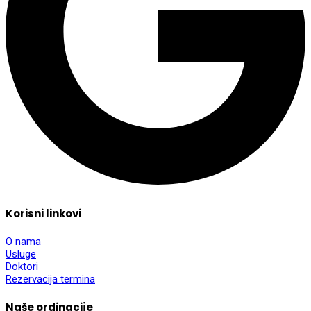
Korisni linkovi
O nama
Usluge
Doktori
Rezervacija termina
Naše ordinacije