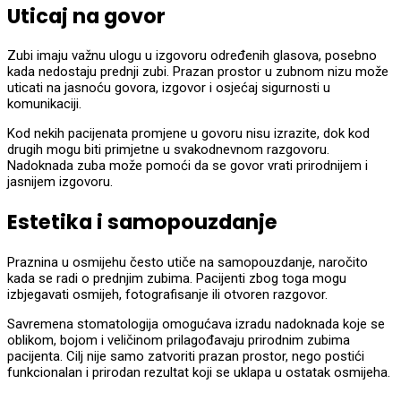
Uticaj na govor
Zubi imaju važnu ulogu u izgovoru određenih glasova, posebno
kada nedostaju prednji zubi. Prazan prostor u zubnom nizu može
uticati na jasnoću govora, izgovor i osjećaj sigurnosti u
komunikaciji.
Kod nekih pacijenata promjene u govoru nisu izrazite, dok kod
drugih mogu biti primjetne u svakodnevnom razgovoru.
Nadoknada zuba može pomoći da se govor vrati prirodnijem i
jasnijem izgovoru.
Estetika i samopouzdanje
Praznina u osmijehu često utiče na samopouzdanje, naročito
kada se radi o prednjim zubima. Pacijenti zbog toga mogu
izbjegavati osmijeh, fotografisanje ili otvoren razgovor.
Savremena stomatologija omogućava izradu nadoknada koje se
oblikom, bojom i veličinom prilagođavaju prirodnim zubima
pacijenta. Cilj nije samo zatvoriti prazan prostor, nego postići
funkcionalan i prirodan rezultat koji se uklapa u ostatak osmijeha.