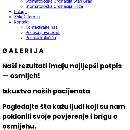
Stomatološka Ordinacija Stari Grad
Stomatološka Ordinacija Ilidža
Usluge
Zakaži termin
Kontakt
Kontaktirajte nas
Politika privatnosti
Politika kolačića
G A L E R I J A
Naši rezultati imaju najljepši potpis
— osmijeh!
Iskustvo naših pacijenata
Pogledajte šta kažu ljudi koji su nam
poklonili svoje povjerenje i brigu o
osmijehu.