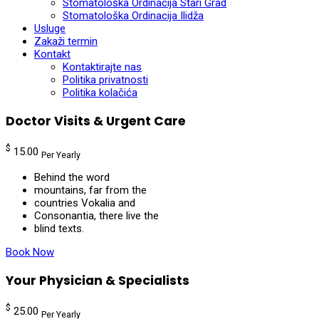
Stomatološka Ordinacija Stari Grad
Stomatološka Ordinacija Ilidža
Usluge
Zakaži termin
Kontakt
Kontaktirajte nas
Politika privatnosti
Politika kolačića
Doctor Visits & Urgent Care
$
15.00
Per Yearly
Behind the word
mountains, far from the
countries Vokalia and
Consonantia, there live the
blind texts.
Book Now
Your Physician & Specialists
$
25.00
Per Yearly