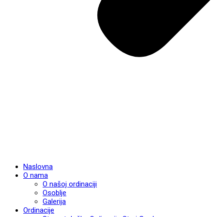
Naslovna
O nama
O našoj ordinaciji
Osoblje
Galerija
Ordinacije