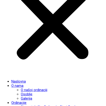
Naslovna
O nama
O našoj ordinaciji
Osoblje
Galerija
Ordinacije