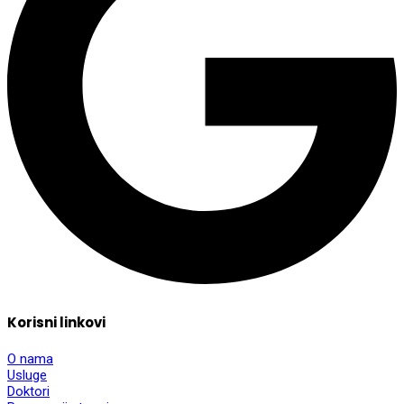
Korisni linkovi
O nama
Usluge
Doktori