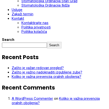
Stomatološka Ordinacija Stari Grad
Stomatološka Ordinacija Ilidža
Usluge
Zakaži termin
Kontakt
Kontaktirajte nas
Politika privatnosti
Politika kolačića
Search
Search
Recent Posts
Zašto je važan redovan pregled?
Zašto je važno nadoknaditi izgubljene zube?
Koliko je važna prevencija oralnih oboljenja?
Recent Comments
A WordPress Commenter
on
Koliko je važna prevencija
oralnih oboljenja?