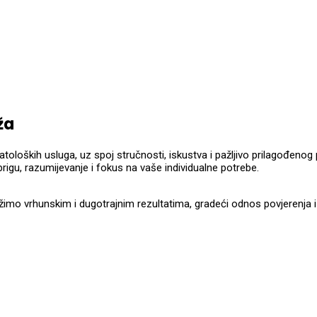
ža
atoloških usluga, uz spoj stručnosti, iskustva i pažljivo prilagođen
igu, razumijevanje i fokus na vaše individualne potrebe.
imo vrhunskim i dugotrajnim rezultatima, gradeći odnos povjerenja i s