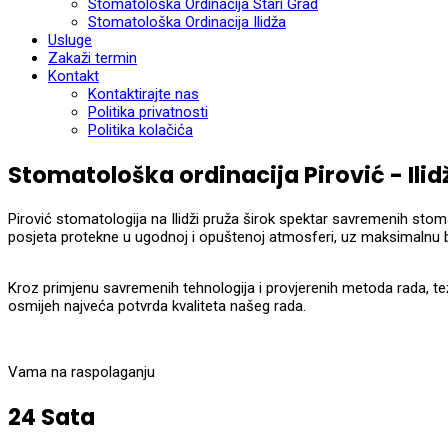
Stomatološka Ordinacija Stari Grad
Stomatološka Ordinacija Ilidža
Usluge
Zakaži termin
Kontakt
Kontaktirajte nas
Politika privatnosti
Politika kolačića
Stomatološka ordinacija Pirović - Ilid
Pirović stomatologija na Ilidži pruža širok spektar savremenih stom
posjeta protekne u ugodnoj i opuštenoj atmosferi, uz maksimalnu br
Kroz primjenu savremenih tehnologija i provjerenih metoda rada, tež
osmijeh najveća potvrda kvaliteta našeg rada.
Vama na raspolaganju
24 Sata