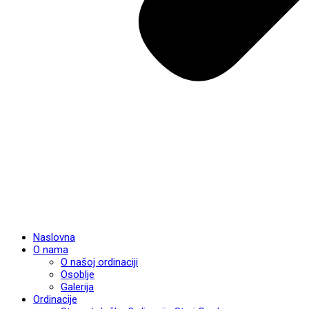
Naslovna
O nama
O našoj ordinaciji
Osoblje
Galerija
Ordinacije