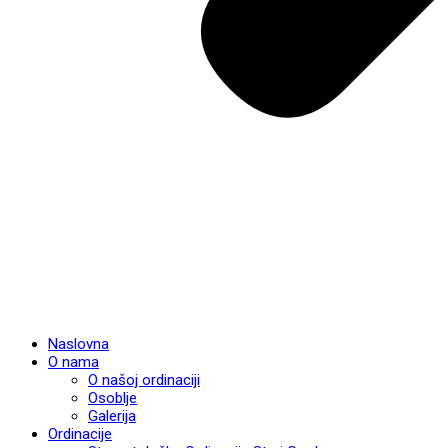
Naslovna
O nama
O našoj ordinaciji
Osoblje
Galerija
Ordinacije