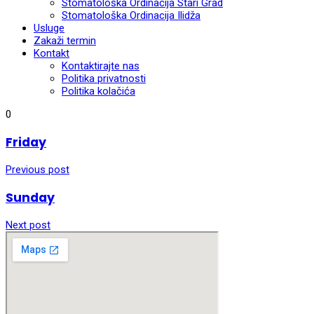
Stomatološka Ordinacija Stari Grad
Stomatološka Ordinacija Ilidža
Usluge
Zakaži termin
Kontakt
Kontaktirajte nas
Politika privatnosti
Politika kolačića
0
Friday
Previous post
Sunday
Next post