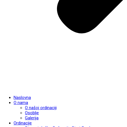
Naslovna
O nama
O našoj ordinaciji
Osoblje
Galerija
Ordinacije