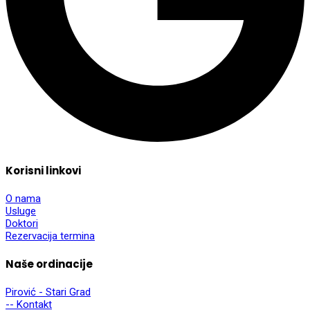
Korisni linkovi
O nama
Usluge
Doktori
Rezervacija termina
Naše ordinacije
Pirović - Stari Grad
-- Kontakt