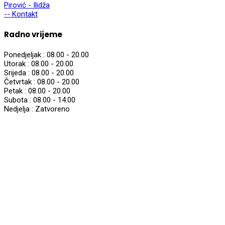
Pirović - Ilidža
-- Kontakt
Radno vrijeme
Ponedjeljak :
08.00 - 20.00
Utorak :
08.00 - 20.00
Srijeda :
08.00 - 20.00
Četvrtak :
08.00 - 20.00
Petak :
08.00 - 20.00
Subota :
08.00 - 14.00
Nedjelja :
Zatvoreno
© 2025,
DIGINOM d.o.o.
Sva prava zadržana.