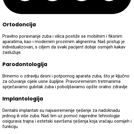
Ortodoncija
Pravilno poravnanje zuba i vilica postiže se mobilnim i fiksnim
aparatima, kao i modernim prozirnim alignerima. Naš pristup je
individualizovan, s ciljem da svaki pacijent dobije osmijeh kakav
zaslužuje.
Parodontologija
Brinemo o zdravlju desni i potpornog aparata zuba, što je ključno
za očuvanje cijele usne šupljine. Pravovremenim tretmanima
sprječavamo gubitak zuba i poboljšavamo opšte oralno zdravlje.
Implantologija
Dentalni implantati su najsavremenije rješenje za nadoknadu
jednog ili više zuba. Naš tim uz pomoć napredne tehnologije
osigurava trajna i estetski savršena rješenja koja vraćaju osmijeh i
funkciju.