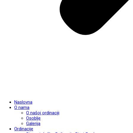
Naslovna
O nama
O našoj ordinaciji
Osoblje
Galerija
Ordinacije