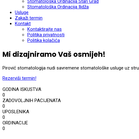
Stomatološka Ordinacija Stari Grad
Stomatološka Ordinacija Ilidža
Usluge
Zakaži termin
Kontakt
Kontaktirajte nas
Politika privatnosti
Politika kolačića
Mi dizajniramo Vaš osmijeh!
Pirović stomatologija nudi savremene stomatološke usluge uz struča
Rezerviši termin!
GODINA ISKUSTVA
0
ZADOVOLJNIH PACIJENATA
0
UPOSLENIKA
0
ORDINACIJE
0