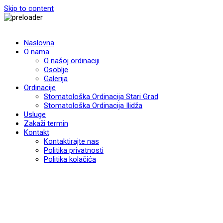
Skip to content
Naslovna
O nama
O našoj ordinaciji
Osoblje
Galerija
Ordinacije
Stomatološka Ordinacija Stari Grad
Stomatološka Ordinacija Ilidža
Usluge
Zakaži termin
Kontakt
Kontaktirajte nas
Politika privatnosti
Politika kolačića